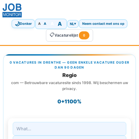
🌙
A
A
A
NL
▾
Donker
A
Neem contact met ons op
📋
Vacaturelijst
0
0 VACATURES IN DRENTHE — GEEN ENKELE VACATURE OUDER
DAN 90 DAGEN
Regio
com — Betrouwbare vacaturesite sinds 1998. Wij beschermen uw
privacy.
0+
1
100%