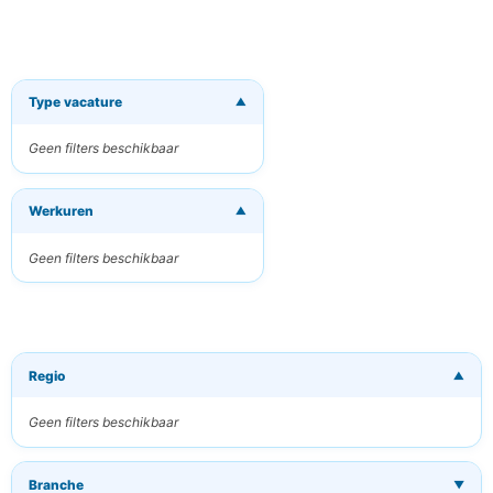
Type vacature
▼
×
Ontvang
nieuwe
Geen filters beschikbaar
vacatures per
e-mail
Werkuren
▼
Ontvang passende
vacatures direct in
uw inbox
Geen filters beschikbaar
Uw e-mailadres
Regio
▼
Trefwoorden
(optioneel)
Geen filters beschikbaar
Branche
▼