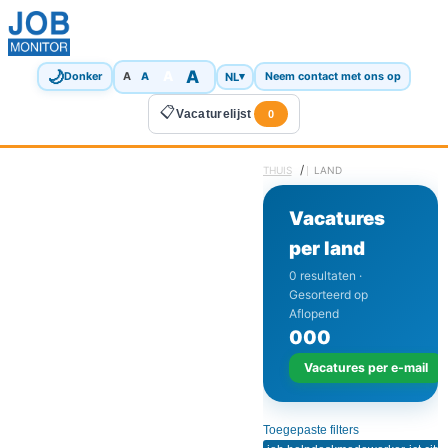
🌙
A
A
A
NL
▾
Donker
A
Neem contact met ons op
📋
Vacaturelijst
0
/
THUIS
LAND
Vacatures
per land
0 resultaten ·
Gesorteerd op
Aflopend
0
0
0
Vacatures per e-mail
Toegepaste filters