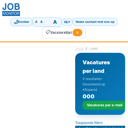
🌙
A
A
A
NL
▾
Donker
A
Neem contact met ons op
📋
Vacaturelijst
0
/
THUIS
LAND
Vacatures
per land
0 resultaten ·
Gesorteerd op
Aflopend
0
0
0
Vacatures per e-mail
Toegepaste filters