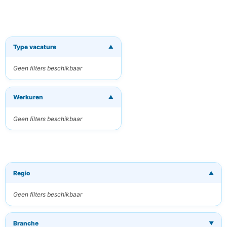
Type vacature
▼
×
Ontvang
nieuwe
Geen filters beschikbaar
vacatures per
e-mail
Werkuren
▼
Ontvang passende
vacatures direct in
uw inbox
Geen filters beschikbaar
Uw e-mailadres
Regio
▼
Trefwoorden
(optioneel)
Geen filters beschikbaar
Branche
▼