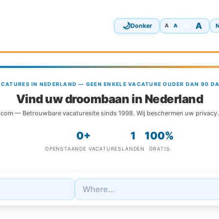
🌙
A
A
Donker
N
A
A
ACATURES IN NEDERLAND — GEEN ENKELE VACATURE OUDER DAN 90 D
Vind uw droombaan in Nederland
com — Betrouwbare vacaturesite sinds 1998. Wij beschermen uw privacy.
0+
1
100%
OPENSTAANDE VACATURES
LANDEN
GRATIS