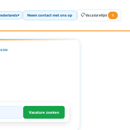
📋
ederlands
Neem contact met ons op
▾
Vacaturelijst
0
AGEN