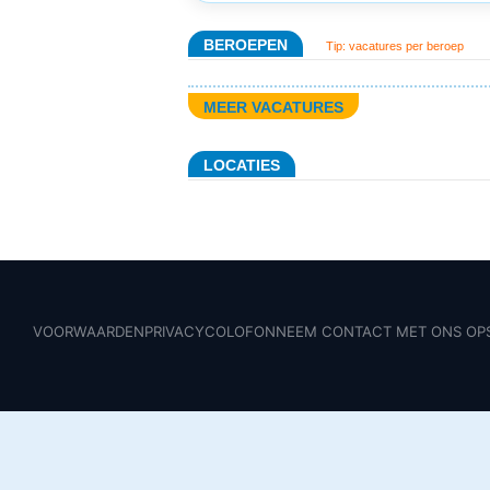
BEROEPEN
Tip: vacatures per beroep
MEER VACATURES
LOCATIES
VOORWAARDEN
PRIVACY
COLOFON
NEEM CONTACT MET ONS OP