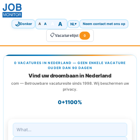
🌙
A
A
A
NL
▾
Donker
A
Neem contact met ons op
📋
Vacaturelijst
0
0 VACATURES IN NEDERLAND — GEEN ENKELE VACATURE
OUDER DAN 90 DAGEN
Vind uw droombaan in Nederland
com — Betrouwbare vacaturesite sinds 1998. Wij beschermen uw
privacy.
0+
1
100%