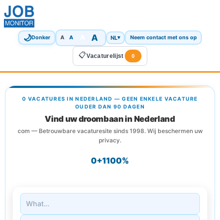
🌙
A
A
A
NL
▾
Donker
A
Neem contact met ons op
📋
Vacaturelijst
0
0 VACATURES IN NEDERLAND — GEEN ENKELE VACATURE
OUDER DAN 90 DAGEN
Vind uw droombaan in Nederland
com — Betrouwbare vacaturesite sinds 1998. Wij beschermen uw
privacy.
0+
1
100%