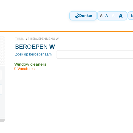
🌙
A
A
Donker
N
A
A
/
THUIS
BEROEPENMENU W
BEROEPEN
W
Zoek op beroepsnaam
Window cleaners
0 Vacatures