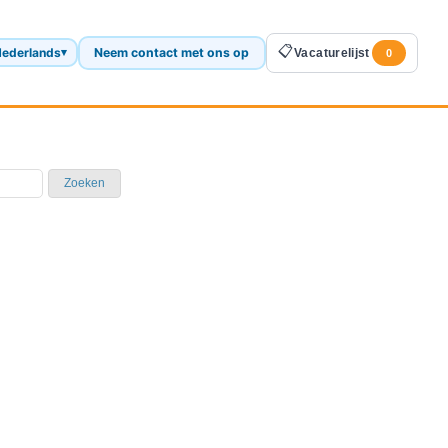
📋
ederlands
Neem contact met ons op
▾
Vacaturelijst
0
Zoeken