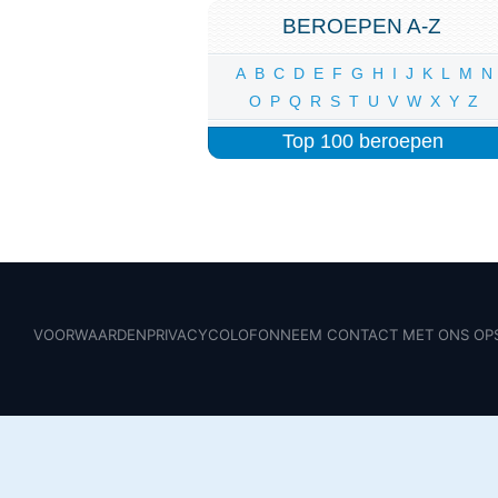
BEROEPEN A-Z
A
B
C
D
E
F
G
H
I
J
K
L
M
N
O
P
Q
R
S
T
U
V
W
X
Y
Z
Top 100 beroepen
VOORWAARDEN
PRIVACY
COLOFON
NEEM CONTACT MET ONS OP